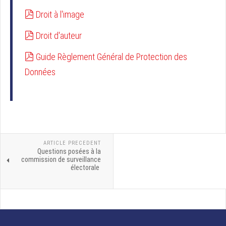
pdf
Droit à l'image
pdf
Droit d'auteur
pdf
Guide Règlement Général de Protection des
Données
ARTICLE PRECEDENT
Questions posées à la
commission de surveillance
électorale