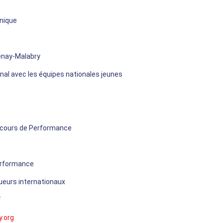
hnique
tenay-Malabry
nal avec les équipes nationales jeunes
arcours de Performance
erformance
oueurs internationaux
F
y.org