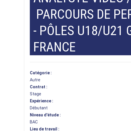
PARCOURS DE PE
- PÔLES U18/U21 
FRANCE
Catégorie :
Autre
Contrat :
Stage
Expérience :
Débutant
Niveau d'étude :
BAC
Lieu de travail :