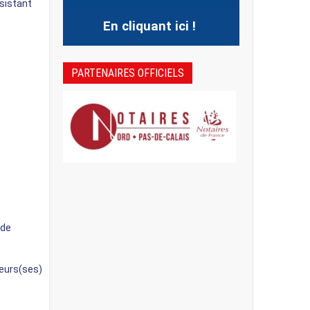
sistant
En cliquant ici !
PARTENAIRES OFFICIELS
 de
ueurs(ses)