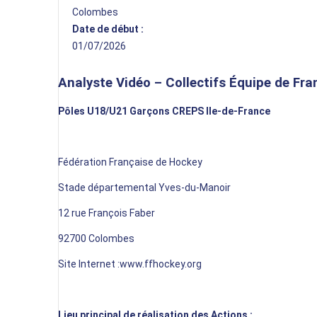
Colombes
Date de début :
01/07/2026
Analyste Vidéo – Collectifs Équipe de Fr
Pôles U18/U21 Garçons CREPS Ile-de-France
Fédération Française de Hockey
Stade départemental Yves-du-Manoir
12 rue François
Faber
92700 Colombes
Site Inter
n
et :
www.ffhockey.org
Lieu principal de réalisation des Actions :