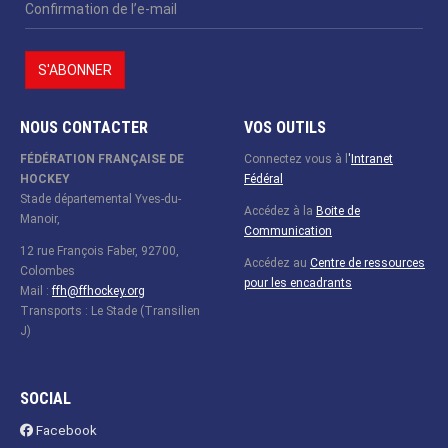
NOUS CONTACTER
VOS OUTILS
FÉDÉRATION FRANÇAISE DE
Connectez vous à l
'
Intranet
HOCKEY
Fédéral
Stade départemental Yves-du-
Accédez à la
Boite de
Manoir,
Communication
12 rue François Faber, 92700,
Accédez au
Centre de ressources
Colombes
pour les encadrants
Mail :
ffh@ffhockey.org
Transports : Le Stade (Transilien
J)
SOCIAL
Facebook