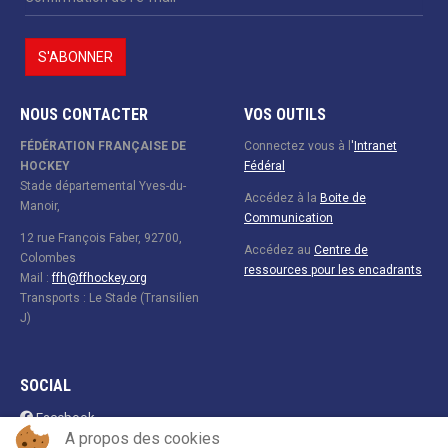
NOUS CONTACTER
VOS OUTILS
FÉDÉRATION FRANÇAISE DE
Connectez vous à l
'
Intranet
HOCKEY
Fédéral
Stade départemental Yves-du-
Accédez à la
Boite de
Manoir,
Communication
12 rue François Faber, 92700,
Accédez au
Centre de
Colombes
ressources pour les encadrants
Mail :
ffh@ffhockey.org
Transports : Le Stade (Transilien
J)
SOCIAL
Facebook
A propos des cookies