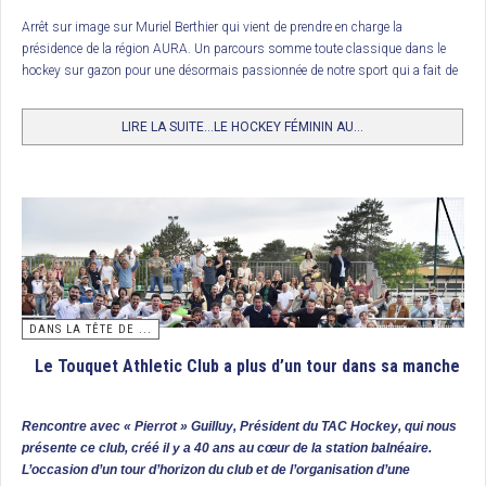
3. USPG Le Port (Ligie de la Réunion)
Arrêt sur image sur Muriel Berthier qui vient de prendre en charge la
présidence de la région AURA. Un parcours somme toute classique dans le
Complément Coup de crosse
hockey sur gazon pour une désormais passionnée de notre sport qui a fait de
la filière féminine le cheval de bataille de son mandat en toute saison… et
surtout lors du printemps du hockey féminin. Rencontre.
Tournoi Final U17 Garçons : Racing Club de France, Champion de
LIRE LA SUITE...LE HOCKEY FÉMININ AU...
France
L’Iris Hockey Lambersart organisait ce tournoi dont la première demi finale
permettait au Racing CF de prendre le dessus sur Paris JB (2/1). Un peu plus
tard, c’est le club hôte qui l’emportait 4 buts à 2 contre le FC Lyon.
Ces 2 clubs se retrouvaient donc une nouvelle fois en finale. Et cette fois, les
garçons coachés par Simon Martin-Brisac s’imposaient 4 buts à 2 (buts
3
d’Achille Michaelis
et d’Éloi Roques pour RCF ; de Simon Pisarski et Ismaël
Dehaynin pour IHL). Le Racing empochait ainsi le titre de champion de France
DANS LA TÊTE DE ...
de la catégorie. En petite finale, Paris JB l’emporte par 4 buts à 2.
Le Touquet Athletic Club a plus d’un tour dans sa manche
Classement
Rencontre avec « Pierrot » Guilluy, Président du TAC Hockey, qui nous
1/ Racing CF, Champion de France
présente ce club, créé il y a 40 ans au cœur de la station balnéaire.
L’occasion d’un tour d’horizon du club et de l’organisation d’une
2/ IH Lambersart