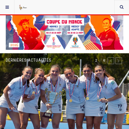
DERNIÈRES ACTUALITÉS
2
of
6
PREVIOUS
NEXT