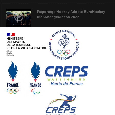
Reportage Hockey Adapté EuroHockey
Mönchengladbach 2025
Webinaire campagne Projet Sportif
Fédéral 2026