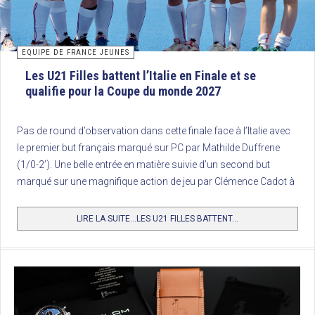
EQUIPE DE FRANCE JEUNES
Les U21 Filles battent l’Italie en Finale et se
qualifie pour la Coupe du monde 2027
Pas de round d’observation dans cette finale face à l’Italie avec
le premier but français marqué sur PC par Mathilde Duffrene
(1/0-2’). Une belle entrée en matière suivie d’un second but
marqué sur une magnifique action de jeu par Clémence Cadot à
la 13’.
LIRE LA SUITE...LES U21 FILLES BATTENT...