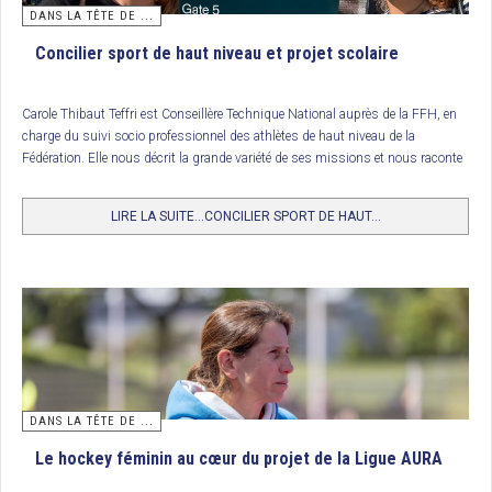
DANS LA TÊTE DE ...
Concilier sport de haut niveau et projet scolaire
Carole Thibaut Teffri est Conseillère Technique National auprès de la FFH, en
charge du suivi socio professionnel des athlètes de haut niveau de la
Fédération. Elle nous décrit la grande variété de ses missions et nous raconte
la belle histoire de Léopoldine et de Violette…
LIRE LA SUITE...CONCILIER SPORT DE HAUT...
Classement
DANS LA TÊTE DE ...
1. RC Arras, champion de France Nationale 3
Le hockey féminin au cœur du projet de la Ligue AURA
2. CLT Orléans