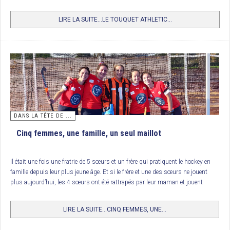
véritable fête du hockey français lors du week-end des 30 et 31 mai
prochains.
3/ Paris JB
LIRE LA SUITE...LE TOUQUET ATHLETIC...
4/ FC Lyon
Trophée National des clubs (U12 Garçons) : Racing Club de France
16 équipes de U12 s’opposaient sur les installations du St Germain HC. Une
victoire aux
shoots out
du Racing Club de France contre le Polo Hockey Club
de Marcq-en-Barœul après un palpitant 3 buts partout. Et 4
shoots out
à 3,
les nombreux joueurs et spectateurs présents ont apprécié ce magnifique
spectacle. Le Racing Club de France remporte ainsi ce trophée récompensant
les meilleurs clubs formateurs du moment.
DANS LA TÊTE DE ...
Cinq femmes, une famille, un seul maillot
Classement
Il était une fois une fratrie de 5 sœurs et un frère qui pratiquent le hockey en
1. RC France
famille depuis leur plus jeune âge. Et si le frère et une des sœurs ne jouent
2. Polo HCM
plus aujourd’hui, les 4 sœurs ont été rattrapés par leur maman et jouent
désormais toutes les 5 dans une même équipe de hockey.
3. Paris JB
LIRE LA SUITE...CINQ FEMMES, UNE...
4. St Germain
5. Lille MHC