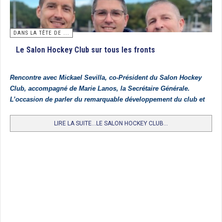
en finale par Paris JB qui battait Villa Primrose par 1 but à 0. Félicitations aux
gagnantes et à l’ensemble des jeunes participantes.
Classement
DANS LA TÊTE DE ...
1. Paris JB
Le Salon Hockey Club sur tous les fronts
2. Villa Primrose
3. Iris Hockey Lambersart
Rencontre avec Mickael Sevilla, co-Président du Salon Hockey
Club, accompagné de Marie Lanos, la Secrétaire Générale.
4. Entente FCL/HCF
L’occasion de parler du remarquable développement du club et
5. Polo HCM
de l’organisation à Salon de la prochaine Coupe d’Europe U21
Dames fin juillet 2026.
LIRE LA SUITE...LE SALON HOCKEY CLUB...
6. St Germain
7. Lille MHC
8. Entente Carquefou HC/HC Nantes
9. Racing CF
10. HC Cauchois
Article rédigé par Eric Delemazure