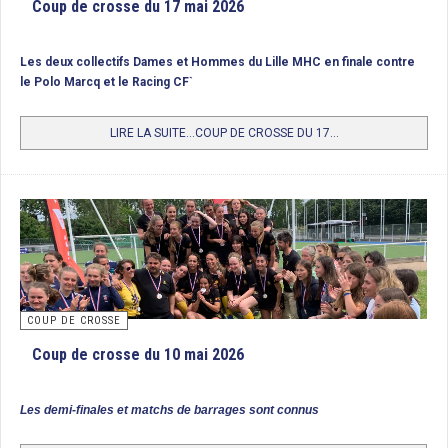
Coup de crosse du 17 mai 2026
1/ Iris Hockey Lambersart, Champion de France
Les deux collectifs Dames et Hommes du Lille MHC en finale contre
2/ Wattignies HC
le Polo Marcq et le Racing CF`
3/ Polo Hockey Club de Marcq-en-Barœul
LIRE LA SUITE...COUP DE CROSSE DU 17...
COUP DE CROSSE
Coup de crosse du 10 mai 2026
Les demi-finales et matchs de barrages sont connus