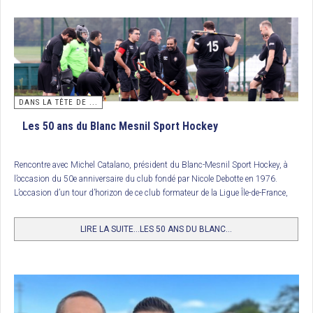
6. HC Cauchois
7. HC Nantes
8. FC Lyon
9. Wattignies
DANS LA TÊTE DE ...
10. Girondins de Bordeaux
Les 50 ans du Blanc Mesnil Sport Hockey
11. Carquefou HC
12. HC Jalles
Rencontre avec Michel Catalano, président du Blanc-Mesnil Sport Hockey, à
13. Amiens SC
l’occasion du 50e anniversaire du club fondé par Nicole Debotte en 1976.
L’occasion d’un tour d’horizon de ce club formateur de la Ligue Île-de-France,
14. Salon HC
avec un personnage atypique et haut en couleurs.
15. HC Charcot
LIRE LA SUITE...LES 50 ANS DU BLANC...
16. Villa Primrose
Trophée National des clubs (U12 Filles) : Paris Jean Bouin
10 équipes de jeunes filles de moins de 12 ans se sont disputées le trophée
tant convoité sur les installations du St Germain HC. Le trophée a été remporté