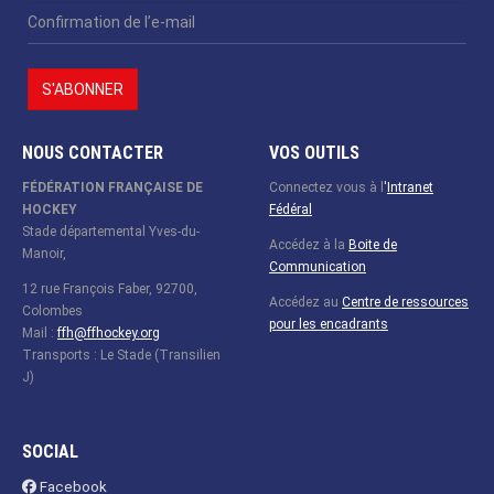
NOUS CONTACTER
VOS OUTILS
FÉDÉRATION FRANÇAISE DE
Connectez vous à l
'
Intranet
HOCKEY
Fédéral
Stade départemental Yves-du-
Accédez à la
Boite de
Manoir,
Communication
12 rue François Faber, 92700,
Accédez au
Centre de ressources
Colombes
pour les encadrants
Mail :
ffh@ffhockey.org
Transports : Le Stade (Transilien
J)
SOCIAL
Facebook