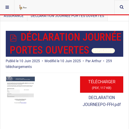
VOUS ÊTES ICI :
ACCUEIL
DOCMAN LISTE HIERARCHIQUE
ASSURANCE
DÉCLARATION JOURNÉE PORTES OUVERTES
P
DÉCLARATION JOURNÉE
D
PORTES OUVERTES
POPULAIRES
F
Publié le 10 Juin 2025
Modifié le 10 Juin 2025
Par
Arthur
259
téléchargements
TÉLÉCHARGER
(
PDF,
117 KB
)
DECLARATION
JOURNEEPO-FFH.pdf