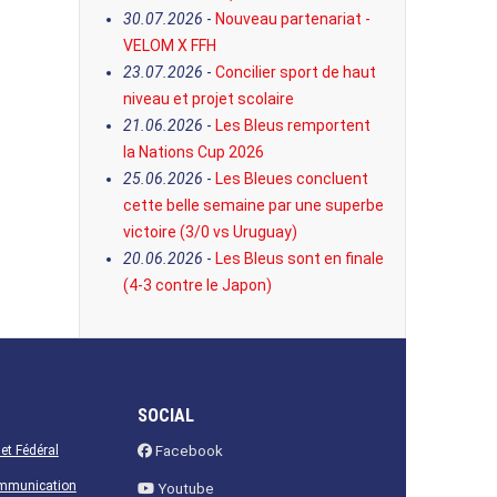
30.07.2026
-
Nouveau partenariat -
VELOM X FFH
23.07.2026
-
Concilier sport de haut
niveau et projet scolaire
21.06.2026
-
Les Bleus remportent
la Nations Cup 2026
25.06.2026
-
Les Bleues concluent
cette belle semaine par une superbe
victoire (3/0 vs Uruguay)
20.06.2026
-
Les Bleus sont en finale
(4-3 contre le Japon)
SOCIAL
net Fédéral
Facebook
ommunication
Youtube