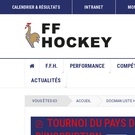
CALENDRIER & RÉSULTATS
INTRANET
MON
COUP DE CROSSE
22 JUIN 2026
COUP DE CROSSE DU 20 ET 21 JUIN 2026
F.F.H.
PERFORMANCE
COMPÉT
ACTUALITÉS
VOUS ÊTES ICI :
ACCUEIL
DOCMAN LISTE 
P
TOURNOI DU PAYS D