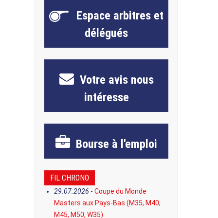
Espace
arbitres et
délégués
Votre avis
nous
intéresse
Bourse
à l'emploi
FIL CHRONO
29.07.2026
-
Coupe du Monde
Masters aux Pays-Bas (M35, M40,
M45, M50, W35).