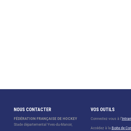
NOUS CONTACTER
VOS OUTILS
FÉDÉRATION FRANÇAISE DE HOCKEY
Connectez vous à l
'
Intra
Stade départemental Yves-du-Manoir,
Accédez à la
Boite de C