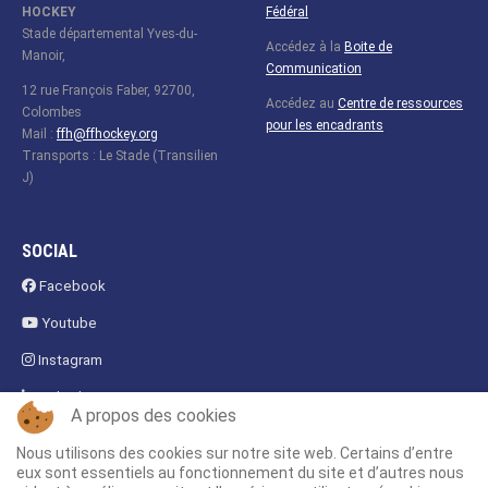
HOCKEY
Fédéral
Stade départemental Yves-du-
Accédez à la
Boite de
Manoir,
Communication
12 rue François Faber, 92700,
Accédez au
Centre de ressources
Colombes
pour les encadrants
Mail :
ffh@ffhockey.org
Transports : Le Stade (Transilien
J)
SOCIAL
Facebook
Youtube
Instagram
Linkedin
A propos des cookies
Fanzone
Nous utilisons des cookies sur notre site web. Certains d’entre
eux sont essentiels au fonctionnement du site et d’autres nous