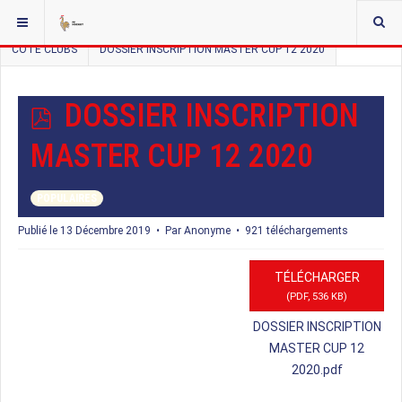
VOUS ÊTES ICI :
ACCUEIL
DOCMAN LISTE HIERARCHIQUE
CÔTÉ CLUBS
DOSSIER INSCRIPTION MASTER CUP 12 2020
P
DOSSIER INSCRIPTION
D
MASTER CUP 12 2020
F
POPULAIRES
Publié le 13 Décembre 2019
Par
Anonyme
921 téléchargements
TÉLÉCHARGER
(
PDF,
536 KB
)
DOSSIER INSCRIPTION
MASTER CUP 12
2020.pdf