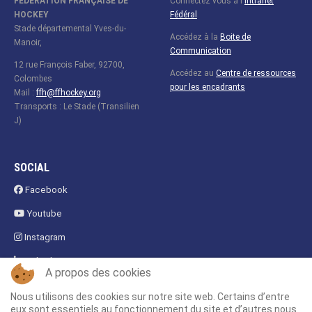
FÉDÉRATION FRANÇAISE DE
Connectez vous à l
'
Intranet
HOCKEY
Fédéral
Stade départemental Yves-du-
Accédez à la
Boite de
Manoir,
Communication
12 rue François Faber, 92700,
Accédez au
Centre de ressources
Colombes
pour les encadrants
Mail :
ffh@ffhockey.org
Transports : Le Stade (Transilien
J)
SOCIAL
Facebook
Youtube
Instagram
Linkedin
A propos des cookies
Fanzone
Nous utilisons des cookies sur notre site web. Certains d’entre
eux sont essentiels au fonctionnement du site et d’autres nous