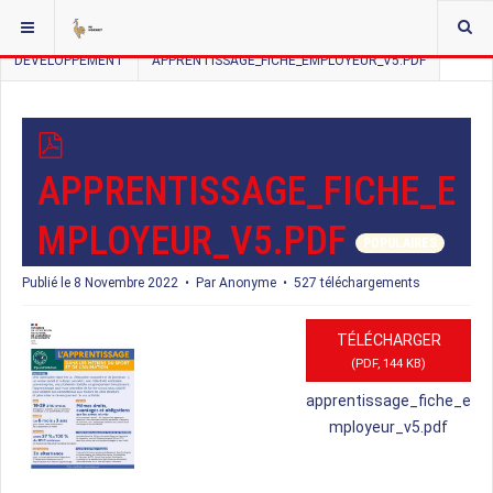
VOUS ÊTES ICI :
ACCUEIL
DOCMAN LISTE HIERARCHIQUE
DEVELOPPEMENT
APPRENTISSAGE_FICHE_EMPLOYEUR_V5.PDF
P
D
APPRENTISSAGE_FICHE_E
F
MPLOYEUR_V5.PDF
POPULAIRES
Publié le 8 Novembre 2022
Par
Anonyme
527 téléchargements
TÉLÉCHARGER
(
PDF,
144 KB
)
apprentissage_fiche_e
mployeur_v5.pdf