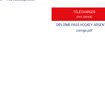
TÉLÉCHARGER
(
PDF,
283 KB
)
DIPLOÌME PASS HOCKEY-ARGEN
corrige.pdf