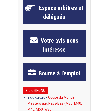
Espace
arbitres et
délégués
Votre avis
nous
intéresse
Bourse
à l'emploi
FIL CHRONO
29.07.2026
-
Coupe du Monde
Masters aux Pays-Bas (M35, M40,
M45, M50, W35).