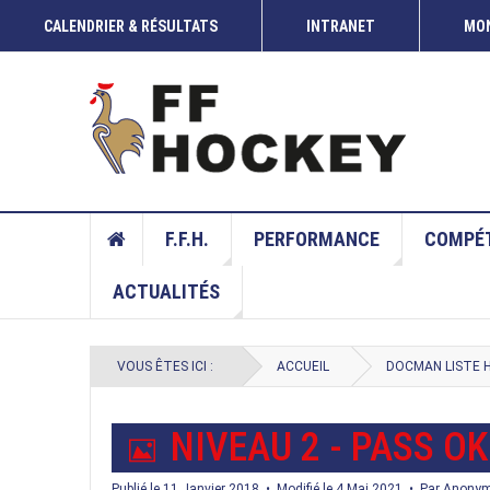
CALENDRIER & RÉSULTATS
INTRANET
MON
COUP DE CROSSE
22 JUIN 2026
COUP DE CROSSE DU 20 ET 21 JUIN 2026
F.F.H.
PERFORMANCE
COMPÉT
ACTUALITÉS
VOUS ÊTES ICI :
ACCUEIL
DOCMAN LISTE 
I
NIVEAU 2 - PASS OK
Publié le 11 Janvier 2018
Modifié le 4 Mai 2021
Par
Anony