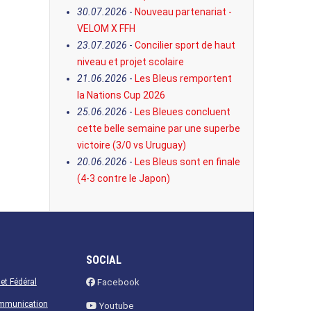
30.07.2026
-
Nouveau partenariat -
VELOM X FFH
23.07.2026
-
Concilier sport de haut
niveau et projet scolaire
21.06.2026
-
Les Bleus remportent
la Nations Cup 2026
25.06.2026
-
Les Bleues concluent
cette belle semaine par une superbe
victoire (3/0 vs Uruguay)
20.06.2026
-
Les Bleus sont en finale
(4-3 contre le Japon)
SOCIAL
net Fédéral
Facebook
ommunication
Youtube