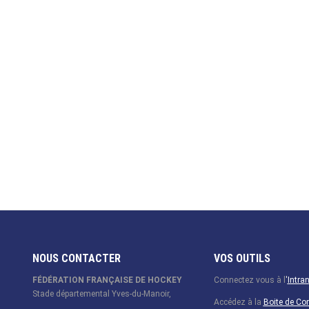
NOUS CONTACTER
VOS OUTILS
FÉDÉRATION FRANÇAISE DE HOCKEY
Connectez vous à l
'
Intra
Stade départemental Yves-du-Manoir,
Accédez à la
Boite de C