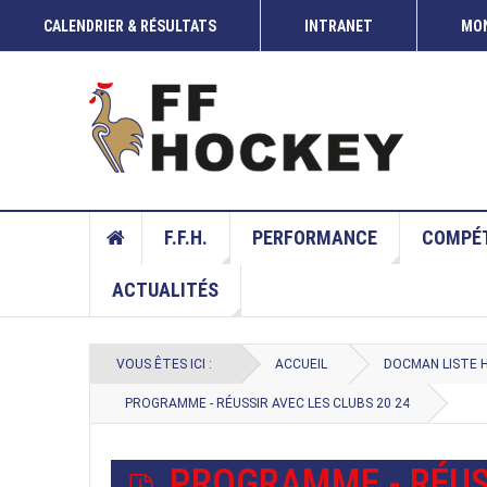
CALENDRIER & RÉSULTATS
INTRANET
MON
COUP DE CROSSE
22 JUIN 2026
COUP DE CROSSE DU 20 ET 21 JUIN 2026
F.F.H.
PERFORMANCE
COMPÉT
ACTUALITÉS
VOUS ÊTES ICI :
ACCUEIL
DOCMAN LISTE 
PROGRAMME - RÉUSSIR AVEC LES CLUBS 20 24
P
PROGRAMME - RÉUSS