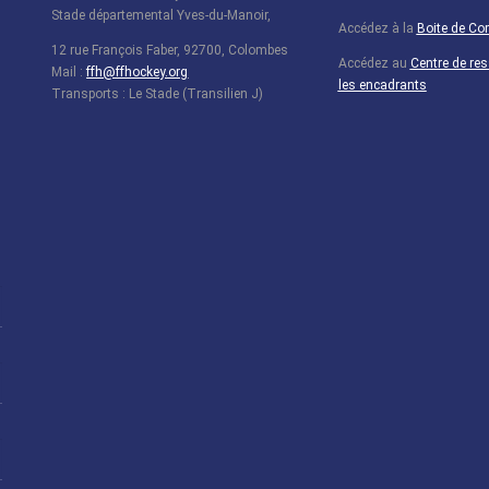
Stade départemental Yves-du-Manoir,
Accédez à la
Boite de C
12 rue François Faber, 92700, Colombes
Accédez au
Centre de re
Mail :
ffh@ffhockey.org
les encadrants
Transports : Le Stade (Transilien J)