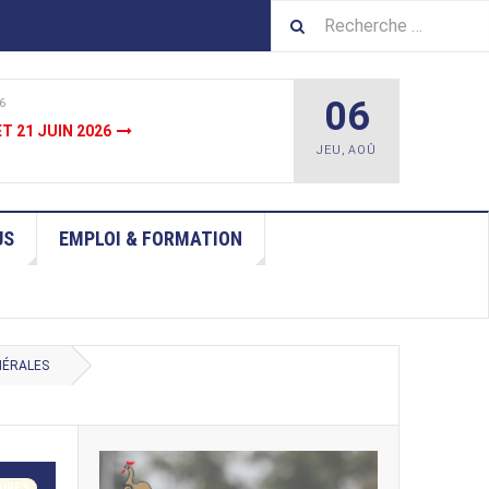
06
6
JUIN
JEU
,
AOÛ
US
EMPLOI & FORMATION
NÉRALES
AIRES