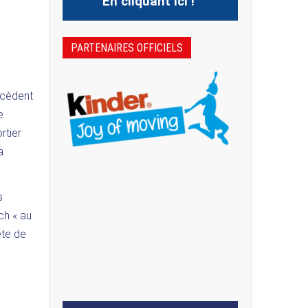
En cliquant ici !
PARTENAIRES OFFICIELS
ncèdent
e
rtier
a
s
ch « au
ête de