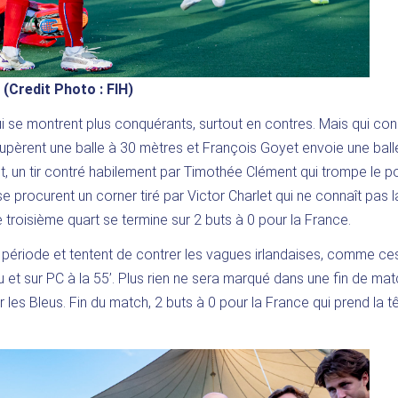
(Credit Photo : FIH)
 se montrent plus conquérants, surtout en contres. Mais qui co
cupèrent une balle à 30 mètres et François Goyet envoie une ball
t, un tir contré habilement par Timothée Clément qui trompe le po
 se procurent un corner tiré par Victor Charlet qui ne connaît pas l
 troisième quart se termine sur 2 buts à 0 pour la France.
e période et tentent de contrer les vagues irlandaises, comme ce
 et sur PC à la 55’. Plus rien ne sera marqué dans une fin de mat
 les Bleus. Fin du match, 2 buts à 0 pour la France qui prend la t