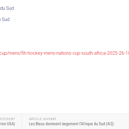
 du Sud
u Sud
s-cup/mens/fih-hockey-mens-nations-cup-south-africa-2025-26-
RECEDENT
ARTICLE SUIVANT
ntre USA)
Les Bleus dominent largement l’Afrique du Sud (4/2)