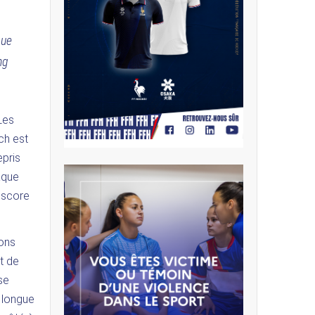
que
ng
 Les
ch est
epris
aque
 score
ions
t de
se
 longue