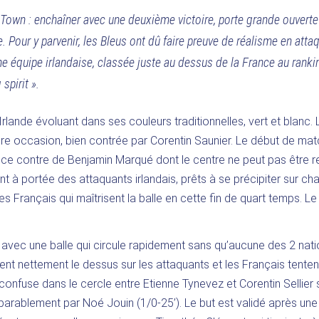
 Town : enchaîner avec une deuxième victoire, porte grande ouverte
. Pour y parvenir, les Bleus ont dû faire preuve de réalisme en atta
ne équipe irlandaise, classée juste au dessus de la France au ranki
spirit ».
’Irlande évoluant dans ses couleurs traditionnelles, vert et blanc.
ière occasion, bien contrée par Corentin Saunier. Le début de mat
à ce contre de Benjamin Marqué dont le centre ne peut pas être r
ent à portée des attaquants irlandais, prêts à se précipiter sur ch
Français qui maîtrisent la balle en cette fin de quart temps. Le
vec une balle qui circule rapidement sans qu’aucune des 2 nat
nnent nettement le dessus sur les attaquants et les Français tenten
 confuse dans le cercle entre Etienne Tynevez et Corentin Sellier 
parablement par Noé Jouin (1/0-25’). Le but est validé après une