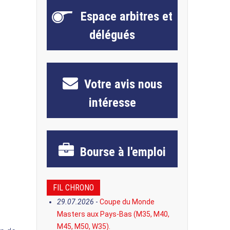
Espace
arbitres et
délégués
Votre avis
nous
intéresse
Bourse
à l'emploi
FIL CHRONO
29.07.2026
-
Coupe du Monde
Masters aux Pays-Bas (M35, M40,
M45, M50, W35).