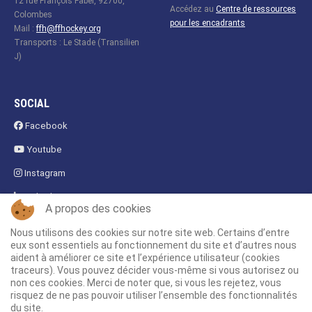
12 rue François Faber, 92700,
Accédez au
Centre de ressources
Colombes
pour les encadrants
Mail :
ffh@ffhockey.org
Transports : Le Stade (Transilien
J)
SOCIAL
Facebook
Youtube
Instagram
Linkedin
A propos des cookies
Fanzone
Nous utilisons des cookies sur notre site web. Certains d’entre
eux sont essentiels au fonctionnement du site et d’autres nous
aident à améliorer ce site et l’expérience utilisateur (cookies
traceurs). Vous pouvez décider vous-même si vous autorisez ou
non ces cookies. Merci de noter que, si vous les rejetez, vous
risquez de ne pas pouvoir utiliser l’ensemble des fonctionnalités
du site.