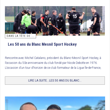
6. HC Cauchois
7. HC Nantes
8. FC Lyon
9. Wattignies
DANS LA TÊTE DE ...
10. Girondins de Bordeaux
Les 50 ans du Blanc Mesnil Sport Hockey
11. Carquefou HC
12. HC Jalles
Rencontre avec Michel Catalano, président du Blanc-Mesnil Sport Hockey, à
13. Amiens SC
l’occasion du 50e anniversaire du club fondé par Nicole Debotte en 1976.
L’occasion d’un tour d’horizon de ce club formateur de la Ligue Île-de-France,
14. Salon HC
avec un personnage atypique et haut en couleurs.
15. HC Charcot
LIRE LA SUITE...LES 50 ANS DU BLANC...
16. Villa Primrose
Trophée National des clubs (U12 Filles) : Paris Jean Bouin
10 équipes de jeunes filles de moins de 12 ans se sont disputées le trophée
tant convoité sur les installations du St Germain HC. Le trophée a été remporté