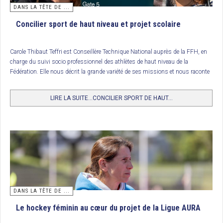
DANS LA TÊTE DE ...
Concilier sport de haut niveau et projet scolaire
Carole Thibaut Teffri est Conseillère Technique National auprès de la FFH, en
charge du suivi socio professionnel des athlètes de haut niveau de la
Fédération. Elle nous décrit la grande variété de ses missions et nous raconte
la belle histoire de Léopoldine et de Violette…
LIRE LA SUITE...CONCILIER SPORT DE HAUT...
Classement
DANS LA TÊTE DE ...
1. RC Arras, champion de France Nationale 3
Le hockey féminin au cœur du projet de la Ligue AURA
2. CLT Orléans