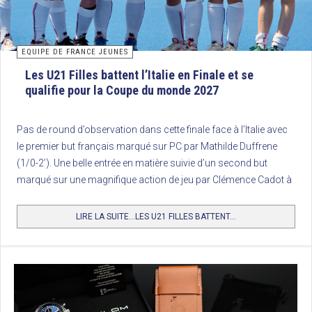
EQUIPE DE FRANCE JEUNES
Les U21 Filles battent l’Italie en Finale et se
qualifie pour la Coupe du monde 2027
Pas de round d’observation dans cette finale face à l’Italie avec
le premier but français marqué sur PC par Mathilde Duffrene
(1/0-2’). Une belle entrée en matière suivie d’un second but
marqué sur une magnifique action de jeu par Clémence Cadot à
la 13’.
LIRE LA SUITE...LES U21 FILLES BATTENT...