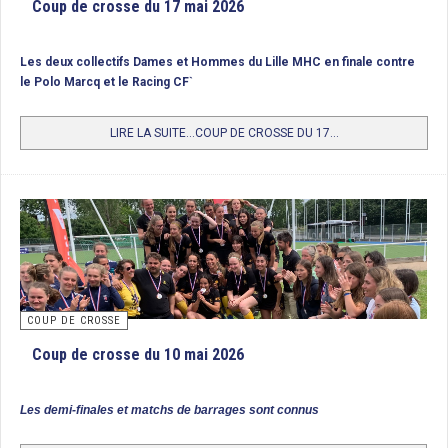
Coup de crosse du 17 mai 2026
1/ Iris Hockey Lambersart, Champion de France
Les deux collectifs Dames et Hommes du Lille MHC en finale contre
2/ Wattignies HC
le Polo Marcq et le Racing CF`
3/ Polo Hockey Club de Marcq-en-Barœul
LIRE LA SUITE...COUP DE CROSSE DU 17...
COUP DE CROSSE
Coup de crosse du 10 mai 2026
Les demi-finales et matchs de barrages sont connus