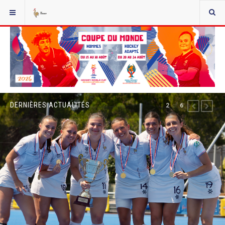
DERNIÈRES ACTUALITÉS
2
of
6
PREVIOUS
NEXT