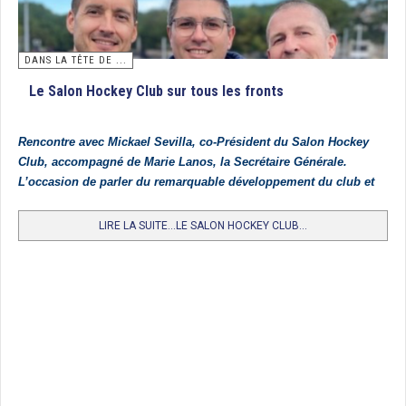
en finale par Paris JB qui battait Villa Primrose par 1 but à 0. Félicitations aux
gagnantes et à l’ensemble des jeunes participantes.
Classement
DANS LA TÊTE DE ...
1. Paris JB
Le Salon Hockey Club sur tous les fronts
2. Villa Primrose
3. Iris Hockey Lambersart
Rencontre avec Mickael Sevilla, co-Président du Salon Hockey
Club, accompagné de Marie Lanos, la Secrétaire Générale.
4. Entente FCL/HCF
L’occasion de parler du remarquable développement du club et
5. Polo HCM
de l’organisation à Salon de la prochaine Coupe d’Europe U21
Dames fin juillet 2026.
LIRE LA SUITE...LE SALON HOCKEY CLUB...
6. St Germain
7. Lille MHC
8. Entente Carquefou HC/HC Nantes
9. Racing CF
10. HC Cauchois
Article rédigé par Eric Delemazure