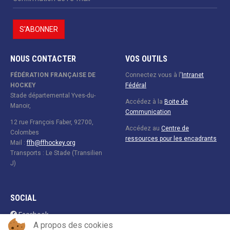
NOUS CONTACTER
VOS OUTILS
FÉDÉRATION FRANÇAISE DE
Connectez vous à l
'
Intranet
HOCKEY
Fédéral
Stade départemental Yves-du-
Accédez à la
Boite de
Manoir,
Communication
12 rue François Faber, 92700,
Accédez au
Centre de
Colombes
ressources pour les encadrants
Mail :
ffh@ffhockey.org
Transports : Le Stade (Transilien
J)
SOCIAL
Facebook
A propos des cookies