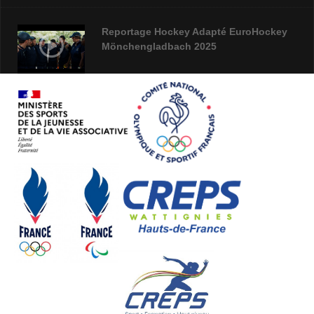
Reportage Hockey Adapté EuroHockey
Mönchengladbach 2025
Webinaire campagne Projet Sportif
Fédéral 2026