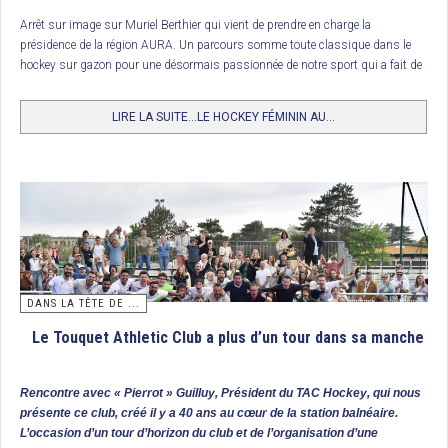
3. USPG Le Port (Ligie de la Réunion)
Arrêt sur image sur Muriel Berthier qui vient de prendre en charge la
présidence de la région AURA. Un parcours somme toute classique dans le
Complément Coup de crosse
hockey sur gazon pour une désormais passionnée de notre sport qui a fait de
la filière féminine le cheval de bataille de son mandat en toute saison… et
surtout lors du printemps du hockey féminin. Rencontre.
Tournoi Final U17 Garçons : Racing Club de France, Champion de
LIRE LA SUITE...LE HOCKEY FÉMININ AU...
France
L’Iris Hockey Lambersart organisait ce tournoi dont la première demi finale
permettait au Racing CF de prendre le dessus sur Paris JB (2/1). Un peu plus
tard, c’est le club hôte qui l’emportait 4 buts à 2 contre le FC Lyon.
Ces 2 clubs se retrouvaient donc une nouvelle fois en finale. Et cette fois, les
garçons coachés par Simon Martin-Brisac s’imposaient 4 buts à 2 (buts
3
d’Achille Michaelis
et d’Éloi Roques pour RCF ; de Simon Pisarski et Ismaël
Dehaynin pour IHL). Le Racing empochait ainsi le titre de champion de France
DANS LA TÊTE DE ...
de la catégorie. En petite finale, Paris JB l’emporte par 4 buts à 2.
Le Touquet Athletic Club a plus d’un tour dans sa manche
Classement
Rencontre avec « Pierrot » Guilluy, Président du TAC Hockey, qui nous
1/ Racing CF, Champion de France
présente ce club, créé il y a 40 ans au cœur de la station balnéaire.
L’occasion d’un tour d’horizon du club et de l’organisation d’une
2/ IH Lambersart