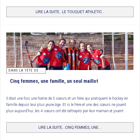
véritable fête du hockey français lors du week-end des 30 et 31 mai
prochains.
3/ Paris JB
LIRE LA SUITE...LE TOUQUET ATHLETIC...
4/ FC Lyon
Trophée National des clubs (U12 Garçons) : Racing Club de France
16 équipes de U12 s’opposaient sur les installations du St Germain HC. Une
victoire aux
shoots out
du Racing Club de France contre le Polo Hockey Club
de Marcq-en-Barœul après un palpitant 3 buts partout. Et 4
shoots out
à 3,
les nombreux joueurs et spectateurs présents ont apprécié ce magnifique
spectacle. Le Racing Club de France remporte ainsi ce trophée récompensant
les meilleurs clubs formateurs du moment.
DANS LA TÊTE DE ...
Cinq femmes, une famille, un seul maillot
Classement
Il était une fois une fratrie de 5 sœurs et un frère qui pratiquent le hockey en
1. RC France
famille depuis leur plus jeune âge. Et si le frère et une des sœurs ne jouent
2. Polo HCM
plus aujourd’hui, les 4 sœurs ont été rattrapés par leur maman et jouent
désormais toutes les 5 dans une même équipe de hockey.
3. Paris JB
LIRE LA SUITE...CINQ FEMMES, UNE...
4. St Germain
5. Lille MHC