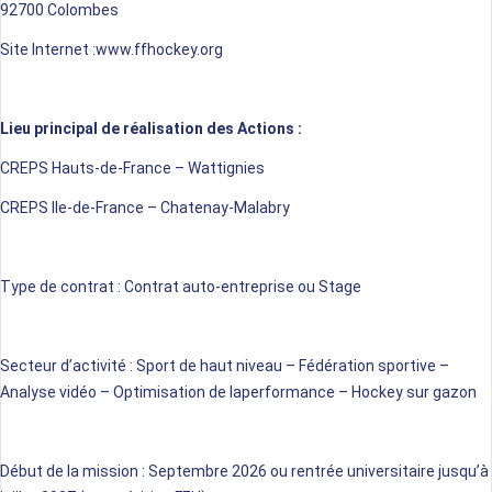
92700 Colombes
Site Inter
n
et :
www.ffhockey.org
Lieu principal de réalisation des Actions :
CREPS Hauts-de-France – Wattignies
CREPS Ile-de-France – Chatenay-Malabry
Type de contrat :
C
ontrat auto-entreprise
ou Stage
Secteur d’activité :
Sport de haut niveau – Fédération sportive –
Analyse
vidéo
– Optimisation de la
performance – Hockey sur gazon
Début de la mission :
Septembre
202
6
ou rentrée universitaire
jusqu’à