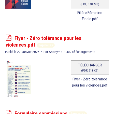
(
PDF,
3.34 MB
)
Filière Féminine
Finale.pdf
p
Flyer - Zéro tolérance pour les
d
violences.pdf
Populaires
f
Publié le 20 Janvier 2025
Par
Anonyme
402 téléchargements
TÉLÉCHARGER
(
PDF,
211 KB
)
Flyer - Zéro tolérance
pour les violences.pdf
d
Formulaire commissions
Populaires