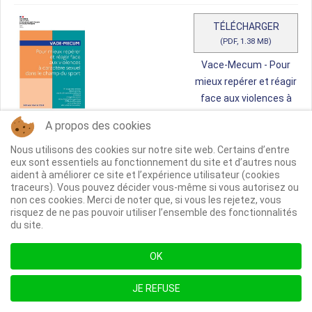
TÉLÉCHARGER
(
PDF,
1.38 MB
)
Vace-Mecum - Pour
mieux repérer et réagir
face aux violences à
caractère sexuel dans
A propos des cookies
le champ du sport.pdf
Nous utilisons des cookies sur notre site web. Certains d’entre
eux sont essentiels au fonctionnement du site et d’autres nous
aident à améliorer ce site et l’expérience utilisateur (cookies
p
Webinaire Commissions Territoriales PSF
traceurs). Vous pouvez décider vous-même si vous autorisez ou
d
non ces cookies. Merci de noter que, si vous les rejetez, vous
2024.pdf
Populaires
risquez de ne pas pouvoir utiliser l’ensemble des fonctionnalités
f
Publié le 15 Mars 2024
Par
Anonyme
543 téléchargements
du site.
OK
TÉLÉCHARGER
(
PDF,
1.45 MB
)
JE REFUSE
Webinaire