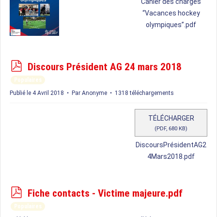
Cahier des charges
“Vacances hockey
olympiques”.pdf
p
Discours Président AG 24 mars 2018
d
Populaires
f
Publié le 4 Avril 2018
Par
Anonyme
1318 téléchargements
TÉLÉCHARGER
(
PDF,
680 KB
)
DiscoursPrésidentAG2
4Mars2018.pdf
p
Fiche contacts - Victime majeure.pdf
d
Populaires