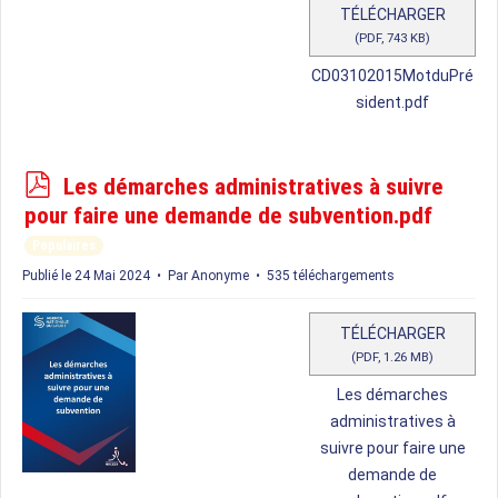
TÉLÉCHARGER
(
PDF,
743 KB
)
CD03102015MotduPré
sident.pdf
p
Les démarches administratives à suivre
d
pour faire une demande de subvention.pdf
f
Populaires
Publié le 24 Mai 2024
Par
Anonyme
535 téléchargements
TÉLÉCHARGER
(
PDF,
1.26 MB
)
Les démarches
administratives à
suivre pour faire une
demande de