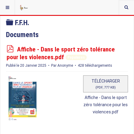
VOUS ÊTES ICI :
ACCUEIL
DOCMAN LISTE HIERARCHIQUE
F.F.H.
Dossier
F.F.H.
Documents
p
Affiche - Dans le sport zéro tolérance
d
pour les violences.pdf
Populaires
f
Publié le 20 Janvier 2025
Par
Anonyme
428 téléchargements
TÉLÉCHARGER
(
PDF,
777 KB
)
Affiche - Dans le sport
zéro tolérance pour les
violences.pdf