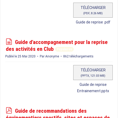
m
e
TÉLÉCHARGER
(
PDF,
8.26 MB
)
n
t
Guide de reprise .pdf
d
Guide d'accompagnement pour la reprise
o
des activités en Club
Populaires
c
Publié le 25 Mai 2020
Par
Anonyme
862 téléchargements
u
m
TÉLÉCHARGER
e
(
PPTX,
121.03 MB
)
n
Guide de reprise
t
Entrainement.pptx
p
Guide de recommandations des
d
équipementiers sportifs, sites et espaces de