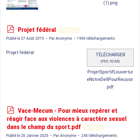
(1).png
p
Projet fédéral
Populaires
d
Publié le 27 Août 2015
Par
Anonyme
1906 téléchargements
f
Projet fédéral
TÉLÉCHARGER
(
PDF,
92 KB
)
ProjetSportifLouvertur
eNotreDefiPourReussir.
pdf
p
Vace-Mecum - Pour mieux repérer et
d
réagir face aux violences à caractère sexuel
f
dans le champ du sport.pdf
Populaires
Publié le 20 Janvier 2025
Par
Anonyme
245 téléchargements