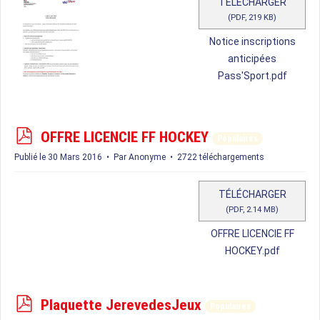
TÉLÉCHARGER
(
PDF,
219 KB
)
Notice inscriptions
anticipées
Pass'Sport.pdf
p
OFFRE LICENCIE FF HOCKEY
Populaires
d
Publié le 30 Mars 2016
Par
Anonyme
2722 téléchargements
f
TÉLÉCHARGER
(
PDF,
2.14 MB
)
OFFRE LICENCIE FF
HOCKEY.pdf
p
Plaquette JerevedesJeux
Populaires