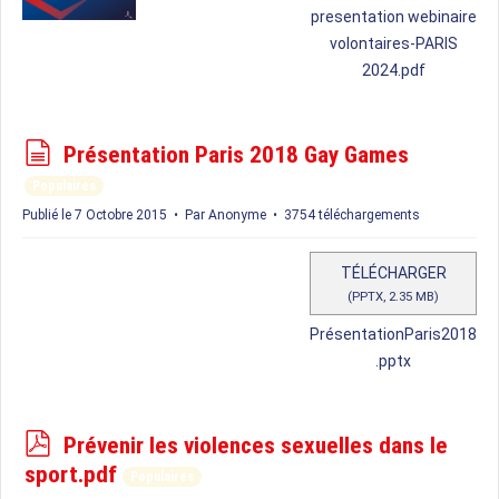
presentation webinaire
volontaires-PARIS
2024.pdf
d
Présentation Paris 2018 Gay Games
o
Populaires
c
Publié le 7 Octobre 2015
Par
Anonyme
3754 téléchargements
u
m
TÉLÉCHARGER
e
(
PPTX,
2.35 MB
)
n
PrésentationParis2018
t
.pptx
p
Prévenir les violences sexuelles dans le
d
sport.pdf
Populaires