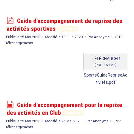
p
Guide d'accompagnement de reprise des
d
activités sportives
Populaires
f
Publié le 25 Mai 2020
Modifié le 10 Juin 2020
Par
Anonyme
1013
téléchargements
TÉLÉCHARGER
(
PDF,
1.58 MB
)
SportsGuideRepriseAc
tivités.pdf
d
Guide d'accompagnement pour la reprise
o
des activités en Club
Populaires
c
Publié le 25 Mai 2020
Modifié le 25 Mai 2020
Par
Anonyme
1765
u
téléchargements