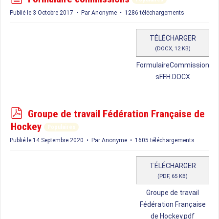
o
Publié le 3 Octobre 2017
Par
Anonyme
1286 téléchargements
c
u
TÉLÉCHARGER
m
(
DOCX,
12 KB
)
e
FormulaireCommission
n
sFFH.DOCX
t
p
Groupe de travail Fédération Française de
d
Hockey
Populaires
f
Publié le 14 Septembre 2020
Par
Anonyme
1605 téléchargements
TÉLÉCHARGER
(
PDF,
65 KB
)
Groupe de travail
Fédération Française
de Hockey.pdf