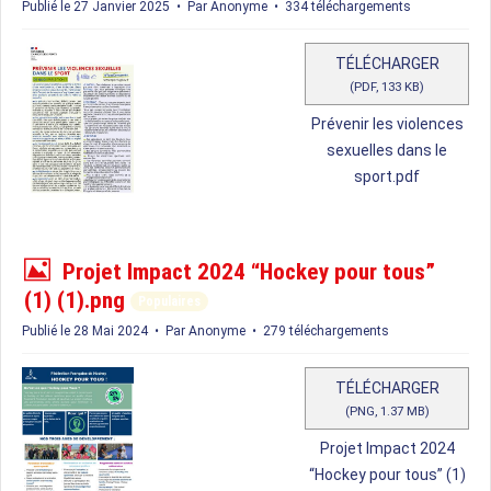
f
Publié le 27 Janvier 2025
Par
Anonyme
334 téléchargements
TÉLÉCHARGER
(
PDF,
133 KB
)
Prévenir les violences
sexuelles dans le
sport.pdf
I
Projet Impact 2024 “Hockey pour tous”
m
(1) (1).png
Populaires
a
Publié le 28 Mai 2024
Par
Anonyme
279 téléchargements
g
e
TÉLÉCHARGER
(
PNG,
1.37 MB
)
Projet Impact 2024
“Hockey pour tous” (1)