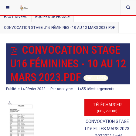
VOUS ÊTES ICI :
ACCUEIL
DOCMAN LISTE HIERARCHIQUE
HAUT NIVEAU
EQUIPES DE FRANCE
CONVOCATION STAGE U16 FÉMININES - 10 AU 12 MARS 2023.PDF
P
CONVOCATION STAGE
D
U16 FÉMININES - 10 AU 12
F
MARS 2023.PDF
POPULAIRES
Publié le 14 Février 2023
Par
Anonyme
1455 téléchargements
TÉLÉCHARGER
(
PDF,
293 KB
)
CONVOCATION STAGE
U16 FILLES MARS 2023