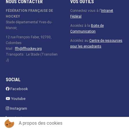
NOUS CONTACTER
VOS OUTILS
FÉDÉRATION FRANÇAISE DE
Connectez vous à l
'
Intranet
HOCKEY
Fédéral
Stade départemental Yves-du-
Accédez à la
Boite de
Manoir,
Communication
12 rue François Faber, 92700,
Accédez au
Centre de ressources
Colombes
pour les encadrants
Mail :
ffh@ffhockey.org
Transports : Le Stade (Transilien
J)
SOCIAL
Facebook
Youtube
Instagram
Linkedin
A propos des cookies
Fanzone